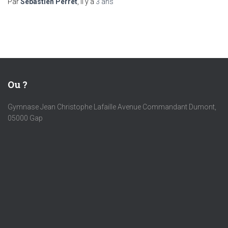
Par
Sebastien Perret
, il y a
3 ans
Ou ?
Gymnase Jean Christophe Lafaille Avenue Commandant Dumont,
05000 Gap