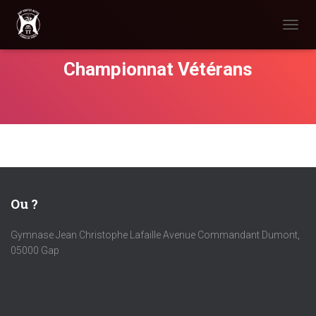
D
É
P
Championnat Vétérans
L
I
E
R
L
A
N
A
V
I
Ou ?
G
A
Gymnase Jean Christophe Lafaille Avenue Commandant Dumont,
T
05000 Gap
I
O
N