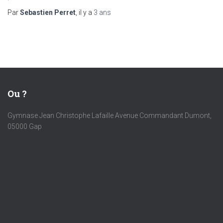
Par
Sebastien Perret
, il y a
3 ans
Ou ?
Gymnase Jean Christophe Lafaille Avenue Commandant Dumont,
05000 Gap