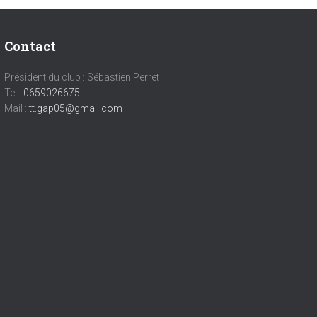
Contact
Président du club : Sébastien Perret
Tel :
0659026675
Mail :
tt.gap05@gmail.com