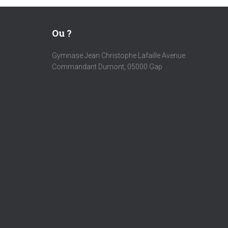
Ou ?
Gymnase Jean Christophe Lafaille Avenue
Commandant Dumont, 05000 Gap